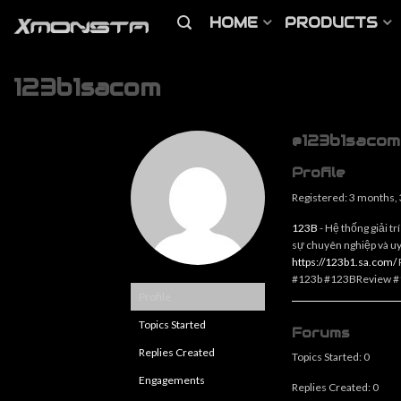
HOME
PRODUCTS
123b1sacom
@123b1sacom
Profile
Registered: 3 months,
123B
- Hệ thống giải t
sự chuyên nghiệp và uy
https://123b1.sa.com/
#123b #123BReview 
Profile
Topics Started
Forums
Replies Created
Topics Started: 0
Engagements
Replies Created: 0