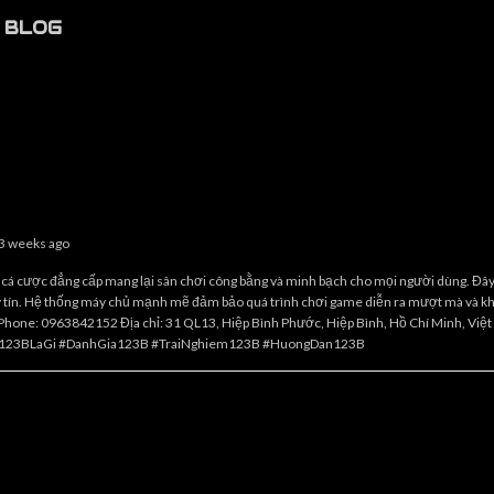
BLOG
 3 weeks ago
rí cá cược đẳng cấp mang lại sân chơi công bằng và minh bạch cho mọi người dùng. Đây
 tín. Hệ thống máy chủ mạnh mẽ đảm bảo quá trình chơi game diễn ra mượt mà và khô
Phone: 0963842152 Địa chỉ: 31 QL13, Hiệp Bình Phước, Hiệp Bình, Hồ Chí Minh, V
#123BLaGi #DanhGia123B #TraiNghiem123B #HuongDan123B