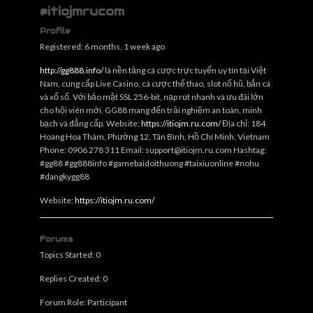
@itiojmrucom
Profile
Registered: 6 months, 1 week ago
http://gg888.info/
là nền tảng cá cược trực tuyến uy tín tại Việt
Nam, cung cấp Live Casino, cá cược thể thao, slot nổ hũ, bắn cá
và xổ số. Với bảo mật SSL 256-bit, nạp rút nhanh và ưu đãi lớn
cho hội viên mới, GG88 mang đến trải nghiệm an toàn, minh
bạch và đẳng cấp. Website:
https://itiojm.ru.com/
Địa chỉ: 184
Hoàng Hoa Thám, Phường 12, Tân Bình, Hồ Chí Minh, Vietnam
Phone: 0906 278 311 Email: support@itiojm.ru.com Hashtag:
#gg88 #gg888info #gamebaidoithuong #taixiuonline #nohu
#dangkygg88
Website:
https://itiojm.ru.com/
Forums
Topics Started: 0
Replies Created: 0
Forum Role: Participant