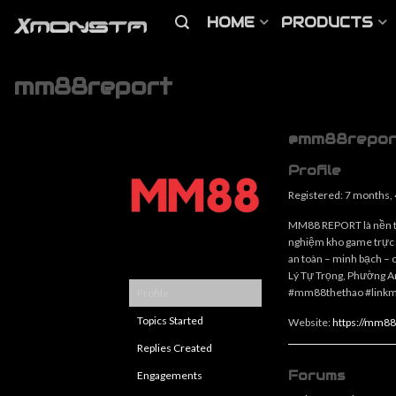
HOME
PRODUCTS
mm88report
@mm88repo
Profile
Registered: 7 months,
MM88 REPORT là nền tản
nghiệm kho game trực tu
an toàn – minh bạch –
Lý Tự Trọng, Phường 
#mm88thethao #link
Profile
Topics Started
Website:
https://mm88
Replies Created
Forums
Engagements