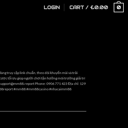
LOGIN
CART
/
£
0.00
0
ng truy cập link chuẩn, theo dõi khuyến mãi và trải
cược tối ưu giúp người chơi tận hưởng môi trường giải trí
support@mm88.report Phone: 0906 771 423 Địa chỉ: 129
 #mm88report #mm88 #mm88casino #nhacaimm88