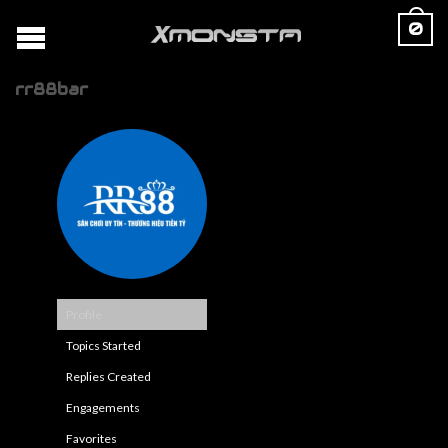
0
rr88bar
Profile
Topics Started
Replies Created
Engagements
Favorites