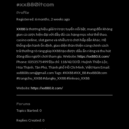
@xx880itcom
Profile
Registered: 6 months, 2 weeks ago
XX88
là thương hiệu giải trí trực tuyến nổi bật, mang đến không
gian cá cược hiện đại với đầy đủ các hạng mục như thể thao,
casino online, slot game và nhiều trò chơi hấp dẫn khác. Hệ
thống vận hành ổn định, giao diện thân thiện cùng chính sách
trả thưởng rõ ràng giúp XX88 tạo được dấu ấn riêng và thu hút
đông đảo người chơi tham gia. Website:
https://xx880.it.com/
Phone: 0353575499 Địa chỉ: 118/42/33 Đ. Huỳnh Thiện Lộc,
Hòa Thạnh, Tân Phú, Thành phố Hồ Chí Minh, Việt Nam Email:
xx880itcom@gmail.com Tags: #XX88 #XX_88 #xx880itcom
#trangchu_XX88 #dangky_XX88 #linkvao_XX88
Website:
https://xx880.it.com/
Forums
Topics Started: 0
Replies Created: 0