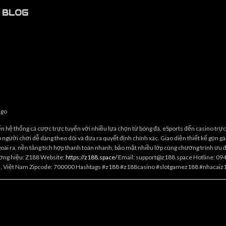
BLOG
ago
iển hệ thống cá cược trực tuyến với nhiều lựa chọn từ bóng đá, eSports đến casino trực 
p người chơi dễ dàng theo dõi và đưa ra quyết định chính xác. Giao diện thiết kế gọn gàn
oài ra, nền tảng tích hợp thanh toán nhanh, bảo mật nhiều lớp cùng chương trình ưu đã
ơng hiệu: Z188 Website:
https://z188.space/
Email: support@z188.space Hotline: 0946
nh, Việt Nam Zipcode: 700000 Hashtags #z188 #z188casino #slotgamez188 #nhacai