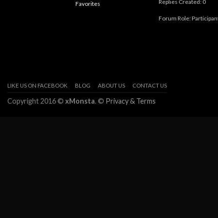
Replies Created: 0
Favorites
Forum Role: Participan
LIKE US ON FACEBOOK
BLOG
ABOUT US
CONTACT US
Copyright 2016 ©
xMonsta
. ©
Privacy & Terms