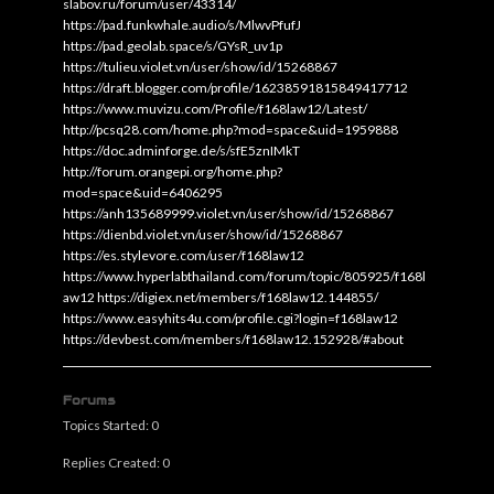
slabov.ru/forum/user/43314/
https://pad.funkwhale.audio/s/MlwvPfufJ
https://pad.geolab.space/s/GYsR_uv1p
https://tulieu.violet.vn/user/show/id/15268867
https://draft.blogger.com/profile/16238591815849417712
https://www.muvizu.com/Profile/f168law12/Latest/
http://pcsq28.com/home.php?mod=space&uid=1959888
https://doc.adminforge.de/s/sfE5znIMkT
http://forum.orangepi.org/home.php?
mod=space&uid=6406295
https://anh135689999.violet.vn/user/show/id/15268867
https://dienbd.violet.vn/user/show/id/15268867
https://es.stylevore.com/user/f168law12
https://www.hyperlabthailand.com/forum/topic/805925/f168l
aw12
https://digiex.net/members/f168law12.144855/
https://www.easyhits4u.com/profile.cgi?login=f168law12
https://devbest.com/members/f168law12.152928/#about
Forums
Topics Started: 0
Replies Created: 0