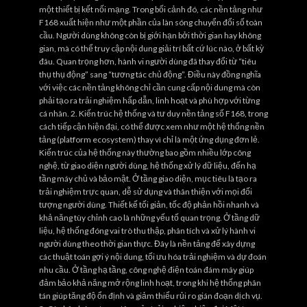
một thiết bị kết nối mạng. Trong bối cảnh đó, các nền tảng như
F168 xuất hiện như một phần của làn sóng chuyển đổi số toàn
cầu. Người dùng không còn bị giới hạn bởi thời gian hay không
gian, mà có thể truy cập nội dung giải trí bất cứ lúc nào, ở bất kỳ
đâu. Quan trọng hơn, hành vi người dùng đã thay đổi từ “tiêu
thụ thụ động” sang “tương tác chủ động”. Điều này đồng nghĩa
với việc các nền tảng không chỉ cần cung cấp nội dung mà còn
phải tạo ra trải nghiệm hấp dẫn, linh hoạt và phù hợp với từng
cá nhân. 2. Kiến trúc hệ thống và tư duy nền tảng số F168, trong
cách tiếp cận hiện đại, có thể được xem như một hệ thống nền
tảng (platform ecosystem) thay vì chỉ là một ứng dụng đơn lẻ.
Kiến trúc của hệ thống này thường bao gồm nhiều lớp công
nghệ, từ giao diện người dùng, hệ thống xử lý dữ liệu, đến hạ
tầng máy chủ và bảo mật. Ở tầng giao diện, mục tiêu là tạo ra
trải nghiệm trực quan, dễ sử dụng và thân thiện với mọi đối
tượng người dùng. Thiết kế tối giản, tốc độ phản hồi nhanh và
khả năng tùy chỉnh cao là những yếu tố quan trọng. Ở tầng dữ
liệu, hệ thống đóng vai trò thu thập, phân tích và xử lý hành vi
người dùng theo thời gian thực. Đây là nền tảng để xây dựng
các thuật toán gợi ý nội dung, tối ưu hóa trải nghiệm và dự đoán
nhu cầu. Ở tầng hạ tầng, công nghệ điện toán đám mây giúp
đảm bảo khả năng mở rộng linh hoạt, trong khi hệ thống phân
tán giúp tăng độ ổn định và giảm thiểu rủi ro gián đoạn dịch vụ.