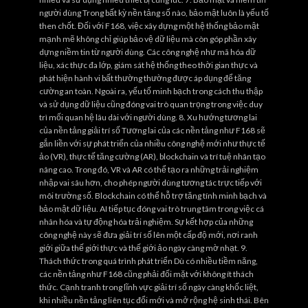
người dùng Trong bất kỳ nền tảng số nào, bảo mật luôn là yếu tố
then chốt. Đối với F168, việc xây dựng một hệ thống bảo mật
mạnh mẽ không chỉ giúp bảo vệ dữ liệu mà còn góp phần xây
dựng niềm tin từ người dùng. Các công nghệ như mã hóa dữ
liệu, xác thực đa lớp, giám sát hệ thống theo thời gian thực và
phát hiện hành vi bất thường thường được áp dụng để tăng
cường an toàn. Ngoài ra, yếu tố minh bạch trong cách thu thập
và sử dụng dữ liệu cũng đóng vai trò quan trọng trong việc duy
trì mối quan hệ lâu dài với người dùng. 8. Xu hướng tương lai
của nền tảng giải trí số Tương lai của các nền tảng như F168 sẽ
gắn liền với sự phát triển của nhiều công nghệ mới như thực tế
ảo (VR), thực tế tăng cường (AR), blockchain và trí tuệ nhân tạo
nâng cao. Trong đó, VR và AR có thể tạo ra những trải nghiệm
nhập vai sâu hơn, cho phép người dùng tương tác trực tiếp với
môi trường số. Blockchain có thể hỗ trợ tăng tính minh bạch và
bảo mật dữ liệu. AI tiếp tục đóng vai trò trung tâm trong việc cá
nhân hóa và tự động hóa trải nghiệm. Sự kết hợp của những
công nghệ này sẽ đưa giải trí số lên một cấp độ mới, nơi ranh
giới giữa thế giới thực và thế giới ảo ngày càng mờ nhạt. 9.
Thách thức trong quá trình phát triển Dù có nhiều tiềm năng,
các nền tảng như F168 cũng phải đối mặt với không ít thách
thức. Cạnh tranh trong lĩnh vực giải trí số ngày càng khốc liệt,
khi nhiều nền tảng liên tục đổi mới và mở rộng hệ sinh thái. Bên