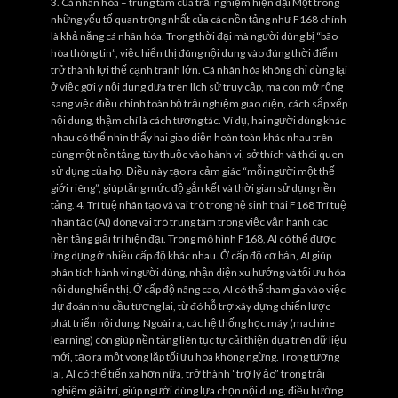
3. Cá nhân hóa – trung tâm của trải nghiệm hiện đại Một trong
những yếu tố quan trọng nhất của các nền tảng như F168 chính
là khả năng cá nhân hóa. Trong thời đại mà người dùng bị “bão
hòa thông tin”, việc hiển thị đúng nội dung vào đúng thời điểm
trở thành lợi thế cạnh tranh lớn. Cá nhân hóa không chỉ dừng lại
ở việc gợi ý nội dung dựa trên lịch sử truy cập, mà còn mở rộng
sang việc điều chỉnh toàn bộ trải nghiệm giao diện, cách sắp xếp
nội dung, thậm chí là cách tương tác. Ví dụ, hai người dùng khác
nhau có thể nhìn thấy hai giao diện hoàn toàn khác nhau trên
cùng một nền tảng, tùy thuộc vào hành vi, sở thích và thói quen
sử dụng của họ. Điều này tạo ra cảm giác “mỗi người một thế
giới riêng”, giúp tăng mức độ gắn kết và thời gian sử dụng nền
tảng. 4. Trí tuệ nhân tạo và vai trò trong hệ sinh thái F168 Trí tuệ
nhân tạo (AI) đóng vai trò trung tâm trong việc vận hành các
nền tảng giải trí hiện đại. Trong mô hình F168, AI có thể được
ứng dụng ở nhiều cấp độ khác nhau. Ở cấp độ cơ bản, AI giúp
phân tích hành vi người dùng, nhận diện xu hướng và tối ưu hóa
nội dung hiển thị. Ở cấp độ nâng cao, AI có thể tham gia vào việc
dự đoán nhu cầu tương lai, từ đó hỗ trợ xây dựng chiến lược
phát triển nội dung. Ngoài ra, các hệ thống học máy (machine
learning) còn giúp nền tảng liên tục tự cải thiện dựa trên dữ liệu
mới, tạo ra một vòng lặp tối ưu hóa không ngừng. Trong tương
lai, AI có thể tiến xa hơn nữa, trở thành “trợ lý ảo” trong trải
nghiệm giải trí, giúp người dùng lựa chọn nội dung, điều hướng