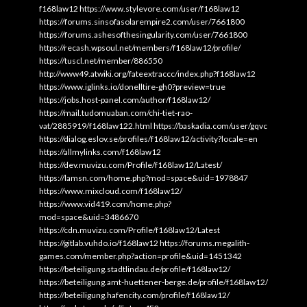
f168law12
https://www.stylevore.com/user/f168law12
https://forums.sinsofasolarempire2.com/user/7661800
https://forums.ashesofthesingularity.com/user/7661800
https://recash.wpsoul.net/members/f168law12/profile/
https://tuscl.net/member/886550
http://www49.atwiki.org/fateextraccc/index.php?f168law12
https://www.iglinks.io/donelltire-gh0?preview=true
https://jobs.host-panel.com/author/f168law12/
https://mail.tudomuaban.com/chi-tiet-rao-
vat/2885919/f168law122.html
https://baskadia.com/user/gqvc
https://dialog.eslov.se/profiles/f168law12/activity?locale=en
https://allmylinks.com/f168law12
https://dev.muvizu.com/Profile/f168law12/Latest/
https://lamsn.com/home.php?mod=space&uid=1978847
https://www.mixcloud.com/f168law12/
https://www.vid419.com/home.php?
mod=space&uid=3486670
https://cdn.muvizu.com/Profile/f168law12/Latest
https://gitlab.vuhdo.io/f168law12
https://forums.megalith-
games.com/member.php?action=profile&uid=1451342
https://beteiligung.stadtlindau.de/profile/f168law12/
https://beteiligung.amt-huettener-berge.de/profile/f168law12/
https://beteiligung.hafencity.com/profile/f168law12/