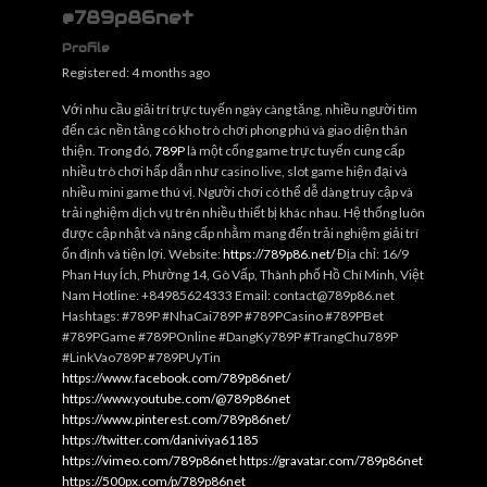
@789p86net
Profile
Registered: 4 months ago
Với nhu cầu giải trí trực tuyến ngày càng tăng, nhiều người tìm
đến các nền tảng có kho trò chơi phong phú và giao diện thân
thiện. Trong đó,
789P
là một cổng game trực tuyến cung cấp
nhiều trò chơi hấp dẫn như casino live, slot game hiện đại và
nhiều mini game thú vị. Người chơi có thể dễ dàng truy cập và
trải nghiệm dịch vụ trên nhiều thiết bị khác nhau. Hệ thống luôn
được cập nhật và nâng cấp nhằm mang đến trải nghiệm giải trí
ổn định và tiện lợi. Website:
https://789p86.net/
Địa chỉ: 16/9
Phan Huy Ích, Phường 14, Gò Vấp, Thành phố Hồ Chí Minh, Việt
Nam Hotline: +84985624333 Email: contact@789p86.net
Hashtags: #789P #NhaCai789P #789PCasino #789PBet
#789PGame #789POnline #DangKy789P #TrangChu789P
#LinkVao789P #789PUyTin
https://www.facebook.com/789p86net/
https://www.youtube.com/@789p86net
https://www.pinterest.com/789p86net/
https://twitter.com/daniviya61185
https://vimeo.com/789p86net
https://gravatar.com/789p86net
https://500px.com/p/789p86net